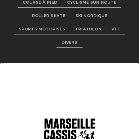
COURSE À PIED
CYCLISME SUR ROUTE
ROLLER SKATE
SKI NORDIQUE
SPORTS MOTORISÉS
TRIATHLON
VTT
DIVERS
22000
CONCURRENTS
6