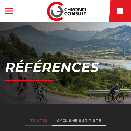
RÉFÉRENCES
TOUTES
CYCLISME SUR PISTE