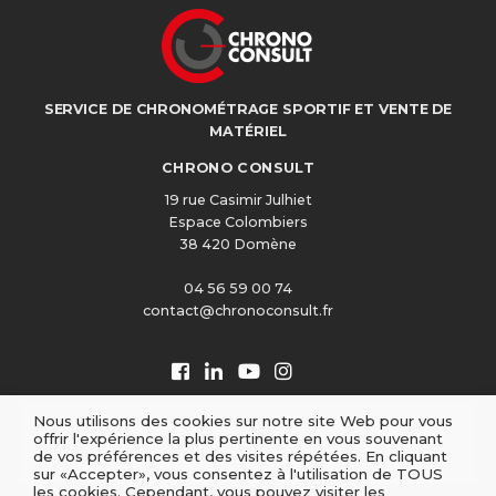
SERVICE DE CHRONOMÉTRAGE SPORTIF ET VENTE DE
MATÉRIEL
CHRONO CONSULT
19 rue Casimir Julhiet
Espace Colombiers
38 420 Domène
04 56 59 00 74
contact@chronoconsult.fr
Nous utilisons des cookies sur notre site Web pour vous
offrir l'expérience la plus pertinente en vous souvenant
de vos préférences et des visites répétées. En cliquant
sur «Accepter», vous consentez à l'utilisation de TOUS
les cookies. Cependant, vous pouvez visiter les