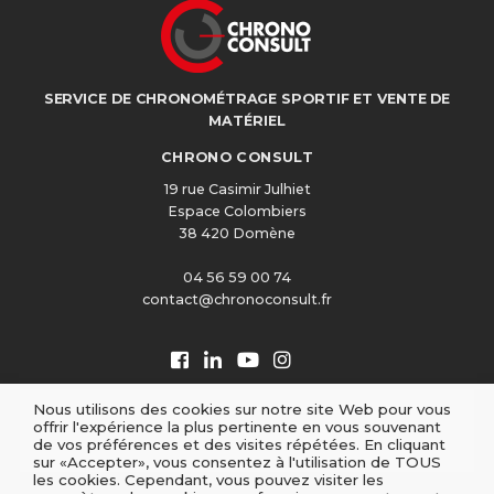
SERVICE DE CHRONOMÉTRAGE SPORTIF ET VENTE DE
MATÉRIEL
CHRONO CONSULT
19 rue Casimir Julhiet
Espace Colombiers
38 420 Domène
04 56 59 00 74
contact@chronoconsult.fr
Nous utilisons des cookies sur notre site Web pour vous
offrir l'expérience la plus pertinente en vous souvenant
de vos préférences et des visites répétées. En cliquant
sur «Accepter», vous consentez à l'utilisation de TOUS
les cookies. Cependant, vous pouvez visiter les