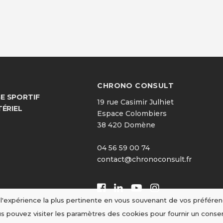
CHRONO CONSULT
 SPORTIF
19 rue Casimir Julhiet
TÉRIEL
Espace Colombiers
38 420 Domène
04 56 59 00 74
contact@chronoconsult.fr
r l'expérience la plus pertinente en vous souvenant de vos préféren
us pouvez visiter les paramètres des cookies pour fournir un cons