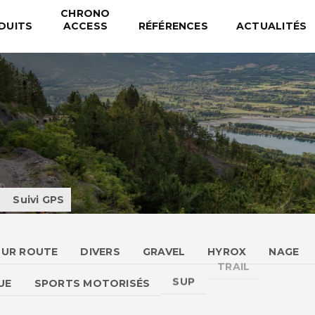
CHRONO
DUITS
ACCESS
RÉFÉRENCES
ACTUALITÉS
s
Suivi GPS
SUR ROUTE
DIVERS
GRAVEL
HYROX
NAGE
UE
SPORTS MOTORISÉS
SUP
TRAIL
TRIAT