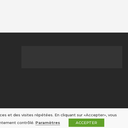
ces et des visites répétées. En cliquant sur «Accepter», vous
entement contrôlé.
Paramètres
ACCEPTER