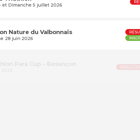
RÉ
 et Dimanche 5 juillet 2026
lon Nature du Valbonnais
RÉSU
e 28 juin 2026
INSC
Triathlon Para Cup – Besançon
RÉ
0 juin 2026
lon Vauban Besançon
RÉ
0 et dimanche 21 juin 2026
nman – Lacs de Vassivière
RÉ
 21 juin 2026