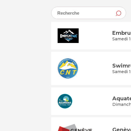
Embru
Samedi 1
Swimr
Samedi 1
Aquat
Dimanche
Genève