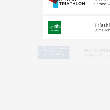
Samedi 4
Triath
Dimanch
World 
Samedi 2
Triath
Samedi 2
Swimru
Dimanche