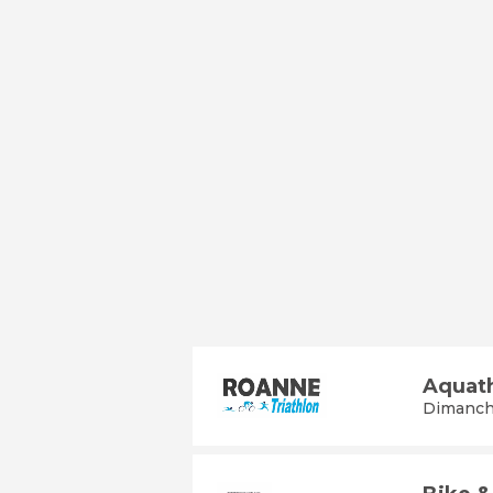
Aquat
Dimanch