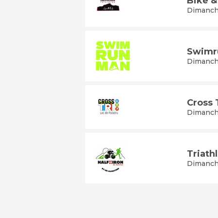
Bike &
Dimanch
Swimr
Dimanch
Cross 
Dimanch
Triath
Dimanch